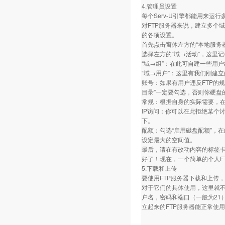
4.管理员设置
每个Serv-U引擎都能用来运行
对FTP服务器来说，建立多个
的各项设置。
首先点击窗体左方的“本地服务
选择左方的“域→活动”，这里
“域→组”：在此可自建一些用
“域→用户”：这里有我们刚建
账号：如果有用户违反FTP的
目录”一定要勾选，否则你硬盘
常规：根据自身的实际需要，在
IP访问：你可以在此拒绝某个讨
下。
配额：勾选“启用磁盘配额”，在
设定最大的空间值。
最后，请在有改动内容的标签卡
好了！现在，一个简单的个人F
5.下载和上传
要使用FTP服务器下载和上传，就要
对于它们的具体使用，这里就不
户名，密码和端口（一般为21
立起来的FTP服务器能正常使