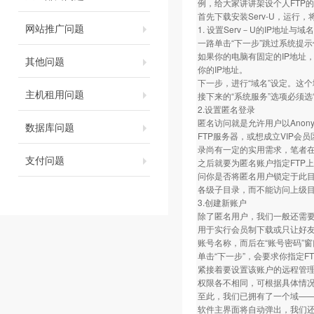
例，给大家讲讲架设个人FTP
首先下载安装Serv-U，运行
网站推广问题
1. 设置Serv－U的IP地址与域名
一路单击“下一步”跳过系统提示
如果你的电脑有固定的IP地址，
其他问题
你的IP地址。
下一步，进行“域名”设定。这个域名
主机租用问题
接下来的“系统服务”选项必须
2.设置匿名登录
匿名访问就是允许用户以Ano
数据库问题
FTP服务器，或想成立VIP会
录尚有一定的实用需求，笔者在
支付问题
之后就要为匿名账户指定FTP
问你是否将匿名用户锁定于此目
各级子目录，而不能访问上级
3.创建新账户
除了匿名用户，我们一般还需
用于实行会员制下载或只让好友访
账号名称，而后在“账号密码”
单击“下一步”，会要求你指定
紧接着要设置该账户的远程管理员
权限各不相同，可根据具体情
至此，我们已拥有了一个域——ftp.
软件主界面将自动弹出，我们