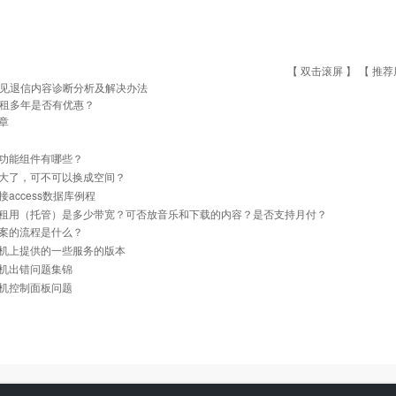
【 双击滚屏 】 【
推荐
见退信内容诊断分析及解决办法
租多年是否有优惠？
章
功能组件有哪些？
大了，可不可以换成空间？
接access数据库例程
租用（托管）是多少带宽？可否放音乐和下载的内容？是否支持月付？
案的流程是什么？
机上提供的一些服务的版本
机出错问题集锦
机控制面板问题