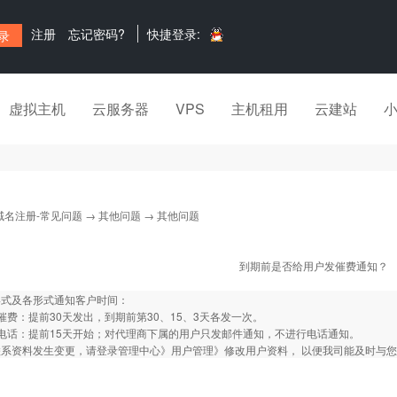
注册
忘记密码?
快捷登录:
虚拟主机
云服务器
VPS
主机租用
云建站
域名注册-常见问题
→
其他问题
→ 其他问题
到期前是否给用户发催费通知？
形式及各形式通知客户时间：
催费：提前30天发出，到期前第30、15、3天各发一次。
电话：提前15天开始；对代理商下属的用户只发邮件通知，不进行电话通知。
联系资料发生变更，请登录管理中心》用户管理》修改用户资料， 以便我司能及时与