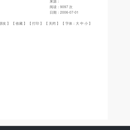
来源：
阅读：
9097
次
日期：
2006-07-01
朋友
】 【
收藏
】 【
打印
】 【
关闭
】 【 字体：
大
中
小
】