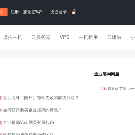
注册
忘记密码?
快捷登录:
虚拟主机
云服务器
VPS
主机租用
云建站
企业邮局问题
共
35
篇文章 首页 上
题
发往海外（国外）邮件失败的解决办法？
]
题
如何获得购买企业邮局的赠品？
]
题
企业邮局V5.0网页登录代码
]
题
收费邮局与免费邮局的区别
]