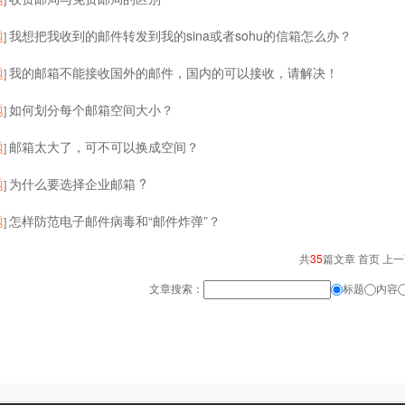
题
我想把我收到的邮件转发到我的sina或者sohu的信箱怎么办？
]
题
我的邮箱不能接收国外的邮件，国内的可以接收，请解决！
]
题
如何划分每个邮箱空间大小？
]
题
邮箱太大了，可不可以换成空间？
]
题
为什么要选择企业邮箱 ?
]
题
怎样防范电子邮件病毒和“邮件炸弹”？
]
共
35
篇文章 首页 上
文章搜索：
标题
内容